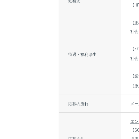
勤務先
【H
【正
社会
【パ
待遇・福利厚生
社会
【業
（原
応募の流れ
メー
エン
【SO
応募方法
採用