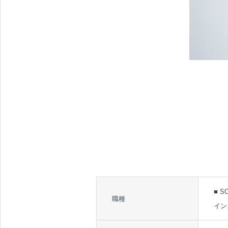
■ 
職種
イン