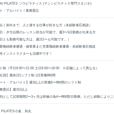
SOU PILATES ソウピラティス (マシンピラティス専門スタジオ)
ト・アルバイト / 業務委託
るく前向きで、人と接する仕事が好きな方（未経験者応相談）
日・夕方以降のレッスン担当が可能で、週3〜5日勤務が出来る方
日とも勤務可能な方は、週2日〜も可能です。）
業種経験者優遇・接客業また営業職経験者優遇・未経験者応相談
性インストラクターも活躍中です！
ト制（平日9:00〜21:00 土日9:00〜19:00 ※店舗によって異なる）
社員】週休2日シフト制 1日実働8時間
ート・アルバイト】週3以上の実働5〜8時間のシフト制
務委託】週3日以上
則として試用期間2〜3ヶ月は研修の為4〜8時間/日勤務。ただし経験により
 PILATES
小倉、烏丸