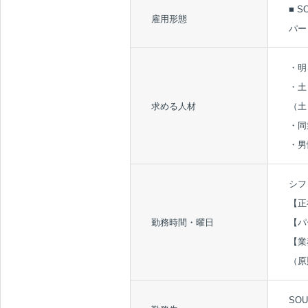
■ 
雇用形態
パー
・明
・土
求める人材
（土
・同
・男
シフ
【正
勤務時間・曜日
【パ
【業
（原
SOU