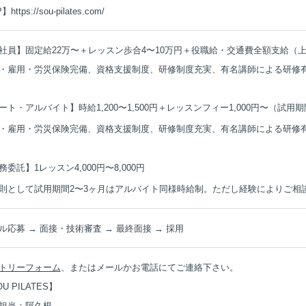
P】
https://sou-pilates.com/
社員】固定給22万〜＋レッスン歩合4〜10万円＋役職給・交通費全額支給（上
・雇用・労災保険完備、資格支援制度、研修制度充実、有名講師による研修
ート・アルバイト】時給1,200〜1,500円＋レッスンフィー1,000円〜（試用期間
・雇用・労災保険完備、資格支援制度、研修制度充実、有名講師による研修
務委託】1レッスン4,000円〜8,000円
則として試用期間2〜3ヶ月はアルバイト同様時給制。ただし経験によりご相
ル応募 → 面接・技術審査 → 最終面接 → 採用
トリーフォーム
、またはメールかお電話にてご連絡下さい。
U PILATES】
担当：阿久根