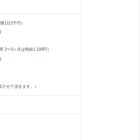
限1日2千円）
有
 2〜3ヶ月は時給1,100円）
有
談させて頂きます。）